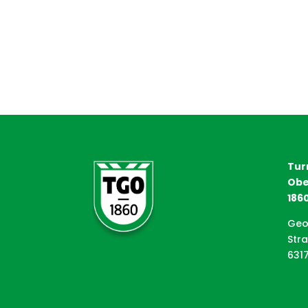
Tur
Obe
1860
Geo
Str
631