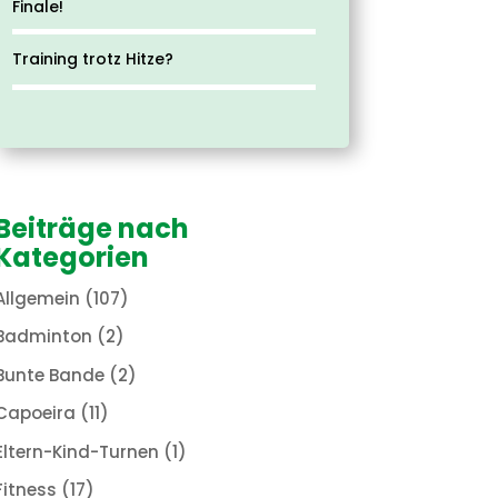
Finale!
Training trotz Hitze?
Beiträge nach
Kategorien
Allgemein
(107)
Badminton
(2)
Bunte Bande
(2)
Capoeira
(11)
Eltern-Kind-Turnen
(1)
Fitness
(17)