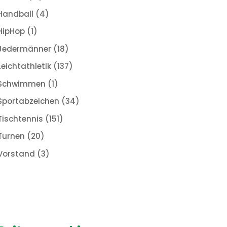
Handball
(4)
HipHop
(1)
Jedermänner
(18)
Leichtathletik
(137)
Schwimmen
(1)
Sportabzeichen
(34)
Tischtennis
(151)
Turnen
(20)
Vorstand
(3)