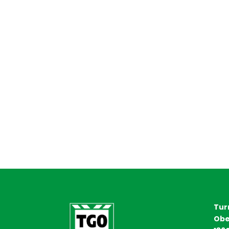
Tur
Obe