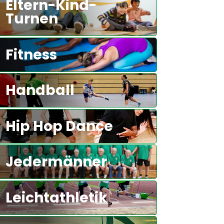
Eltern-Kind-
Turnen
Fitness
Handball
Hip Hop Dance
Jedermänner
Leichtathletik