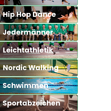
Hip Hop Dance
Jedermänner
Leichtathletik
Nordic Walking
Schwimmen
Sportabzeichen