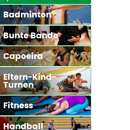
Badminton
Bunte Bande
Capoeira
Eltern-Kind-
Turnen
Fitness
Handball